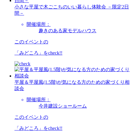
小さな平屋で木ごこちのいい暮らし体験会 －限定2日
間－
開催場所：
趣きのある家モデルハウス
このイベントの
「みどころ」を
check!!
平屋＆平屋風(1.5階)が気になる方のための家づくり相
談会
開催場所：
今井建設ショールーム
このイベントの
「みどころ」を
check!!