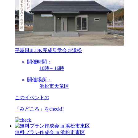
平屋風4LDK完成見学会＠浜松
開催時間：
10時～16時
開催場所：
浜松市天竜区
このイベントの
「みどころ」を
check!!
無料プラン作成会 in 浜松市東区