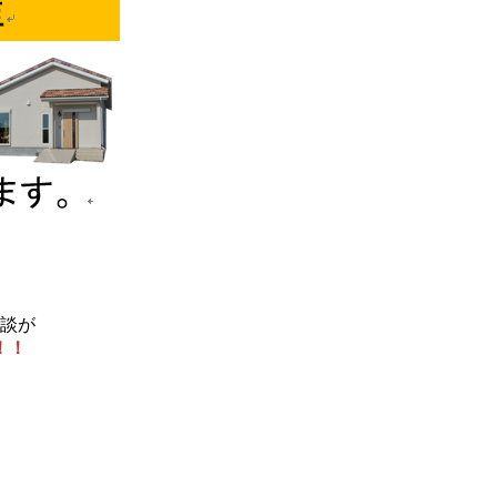
相談が
！！