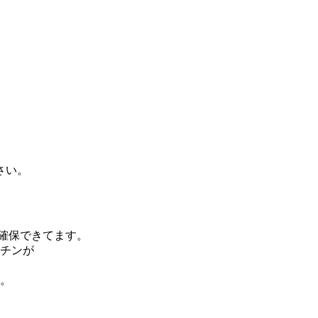
さい。
り確保できてます。
ッチンが
す。