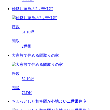
仲良し家族の2世帯住宅
坪数
51.10坪
間取
2世帯
大家族で住める間取りの家
坪数
52.10坪
間取
7LDK
ちょっとした和空間が心地よい二世帯住宅