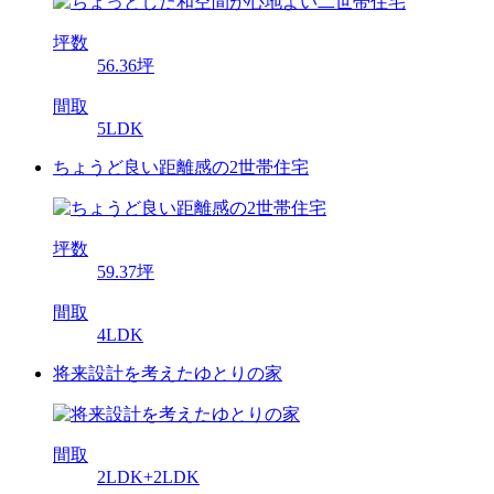
坪数
56.36坪
間取
5LDK
ちょうど良い距離感の2世帯住宅
坪数
59.37坪
間取
4LDK
将来設計を考えたゆとりの家
間取
2LDK+2LDK