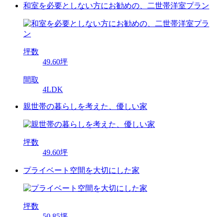
和室を必要としない方にお勧めの、二世帯洋室プラン
坪数
49.60坪
間取
4LDK
親世帯の暮らしを考えた、優しい家
坪数
49.60坪
プライベート空間を大切にした家
坪数
50.85坪