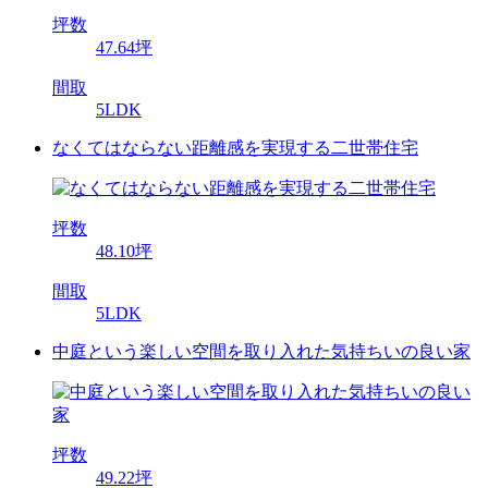
坪数
47.64坪
間取
5LDK
なくてはならない距離感を実現する二世帯住宅
坪数
48.10坪
間取
5LDK
中庭という楽しい空間を取り入れた気持ちいの良い家
坪数
49.22坪