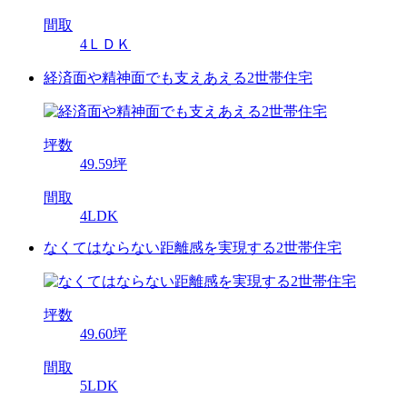
間取
4ＬＤＫ
経済面や精神面でも支えあえる2世帯住宅
坪数
49.59坪
間取
4LDK
なくてはならない距離感を実現する2世帯住宅
坪数
49.60坪
間取
5LDK