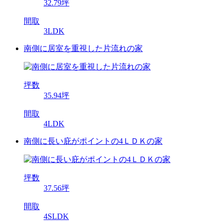
32.79坪
間取
3LDK
南側に居室を重視した片流れの家
坪数
35.94坪
間取
4LDK
南側に長い庇がポイントの4ＬＤＫの家
坪数
37.56坪
間取
4SLDK