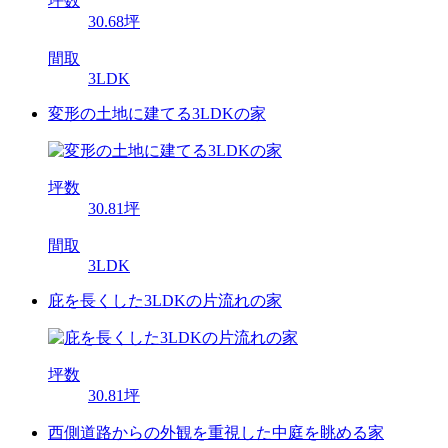
坪数
30.68坪
間取
3LDK
変形の土地に建てる3LDKの家
坪数
30.81坪
間取
3LDK
庇を長くした3LDKの片流れの家
坪数
30.81坪
西側道路からの外観を重視した中庭を眺める家