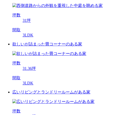
坪数
31坪
間取
3LDK
欲しいが詰まった畳コーナーのある家
坪数
31.36坪
間取
3LDK
広いリビングとランドリールームがある家
坪数