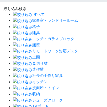
絞り込み検索
すべて
家事室・ランドリールーム
格子
建具
ニッチ・ガラスブロック
腰壁
リモートワーク対応デスク
土間
見切り材
造作壁
社長の手作り家具
キッチン
洗面所・トイレ
収納
シューズクローク
TVボード