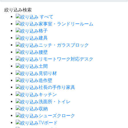
絞り込み検索
すべて
家事室・ランドリールーム
格子
建具
ニッチ・ガラスブロック
腰壁
リモートワーク対応デスク
土間
見切り材
造作壁
社長の手作り家具
キッチン
洗面所・トイレ
収納
シューズクローク
TVボード