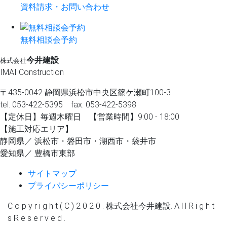
資料請求・お問い合わせ
無料相談会予約
今井建設
株式会社
IMAI Construction
〒435-0042 静岡県浜松市中央区篠ケ瀬町100-3
tel. 053-422-5395 fax. 053-422-5398
【定休⽇】毎週⽊曜⽇ 【営業時間】9:00 - 18:00
【施⼯対応エリア】
静岡県／ 浜松市・磐⽥市・湖⻄市・袋井市
愛知県／ 豊橋市東部
サイトマップ
プライバシーポリシー
C o p y r i g h t ( C ) 2 0 2 0 . 株式会社今井建設. A l l R i g h t
s R e s e r v e d .