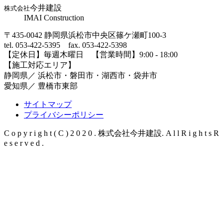
今井建設
株式会社
IMAI Construction
〒435-0042 静岡県浜松市中央区篠ケ瀬町100-3
tel. 053-422-5395 fax. 053-422-5398
【定休⽇】毎週⽊曜⽇ 【営業時間】9:00 - 18:00
【施⼯対応エリア】
静岡県／ 浜松市・磐⽥市・湖⻄市・袋井市
愛知県／ 豊橋市東部
サイトマップ
プライバシーポリシー
C o p y r i g h t ( C ) 2 0 2 0 . 株式会社今井建設. A l l R i g h t s R
e s e r v e d .