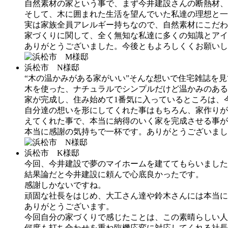
自然素材の家という事で、まず今井建設さんの断熱材、
そして、木に囲まれた生活を望んでいた私達の理想と一
実は家族全員アレルギー持ちなので、自然素材にこだわ
家づくりに関して、全く無知な私達に多くの知識とアイ
ありがとうございました。今後ともよろしくくお願いし
浜松市 N様邸
“木の温かみがある家がいい”そんな想いで住宅雑誌を
木を使った、ナチュラルでシンプルだけど温かみのある
家が完成し、住み始めて1番気に入っているところは、
自分達の想いを形にしてくれた事はもちろん、家作りが
えてくれた事で、本当に納得のいく家を完成させる事が
本当に感謝の気持ちで一杯です。ありがとうございまし
浜松市 K様邸
今回、今井建設で夢のマイホームを建ててもらいました
結果論だと今井建設に頼んで心底良かったです。
感謝しかないですね。
頑固な社長をはじめ、大工さん達や鈴木さんには本当に
ありがとうございます。
今回自分の家づくりで感じたことは、この素晴らしい人
何度も打ち合わせを重ね臨機応変に対応してくれる社長