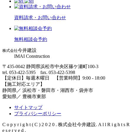
資料請求・お問い合わせ
無料相談会予約
今井建設
株式会社
IMAI Construction
〒435-0042 静岡県浜松市中央区篠ケ瀬町100-3
tel. 053-422-5395 fax. 053-422-5398
【定休⽇】毎週⽊曜⽇ 【営業時間】9:00 - 18:00
【施⼯対応エリア】
静岡県／ 浜松市・磐⽥市・湖⻄市・袋井市
愛知県／ 豊橋市東部
サイトマップ
プライバシーポリシー
C o p y r i g h t ( C ) 2 0 2 0 . 株式会社今井建設. A l l R i g h t s R
e s e r v e d .