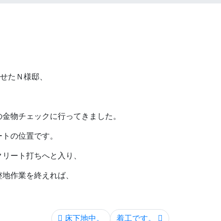
ませたＮ様邸、
、
の金物チェックに行ってきました。
ートの位置です。
クリート打ちへと入り、
整地作業を終えれば、
床下地中。
着工です。