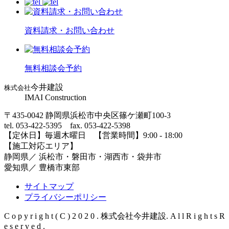
資料請求・お問い合わせ
無料相談会予約
今井建設
株式会社
IMAI Construction
〒435-0042 静岡県浜松市中央区篠ケ瀬町100-3
tel. 053-422-5395 fax. 053-422-5398
【定休⽇】毎週⽊曜⽇ 【営業時間】9:00 - 18:00
【施⼯対応エリア】
静岡県／ 浜松市・磐⽥市・湖⻄市・袋井市
愛知県／ 豊橋市東部
サイトマップ
プライバシーポリシー
C o p y r i g h t ( C ) 2 0 2 0 . 株式会社今井建設. A l l R i g h t s R
e s e r v e d .